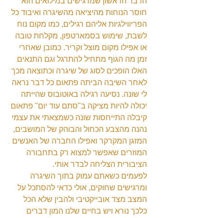
הדבר הראשון שמרגישים במילואים הוא 
חוסר הנוחות מהיציאה מהשיגרה ואיבוד כל 
הפריווילגיות אליהם רגילים, כמו מקום נוח 
לשבת, שימוש בסמארטפון, מקלחת טובה 
או אפילו מקום מוצל וקריר. כמובן שאחרי 
זמן מה הגוף מתחיל להתרגל וגם התנאים 
האלו הופכים לסוג של שיגרה וכתוצאה מכך 
לאחר השיבה הביתה פתאום כל דבר נראה 
לי שונה. נסיעה רגילה באוטובוס שהייתה 
יכולה להיות מציקה ב"סתם עוד יום" פתאום 
קיבלה התייחסות שונה כשמצאתי את עצמי 
נהנה מהצבע הכחול והבוהק של המושבים, 
המזגן המקרקר ואפילו החברה של האנשים 
המוזרים שאפשר למצוא רק בתחבורה 
הציבורית הצליחה לבדר אותי.
לפעמים כשאתם עמוק בתוך השיגרה 
ומרגישים שחוקים, אולי כדאי להסתכל על 
המצב מצד אובייקטיבי ולהבין שלא הכל 
כלכך נורא ויש בחיים שלנו המון דברים 