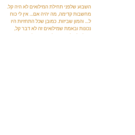
השבוע שלפני תחילת המילואים לא היה קל. 
מחשבות קדימה, מה יהיה אם... אין לי כוח 
ל... והמון שביזות. כמובן שכל התחזיות היו 
נכונות ובאמת שמילואים זה לא דבר קל, 
אבל כל הלחץ הזה לא עזר בכלום, אי אפשר 
לעצור את הזמן ובסופו של דבר כל הלחץ 
הזה רק מאריך את הסבל במקום לקצר 
אותו. גם במהלך האימון עצמו, לפני 
שיוצאים לתרגיל ועושים את כל ההכנות, 
דברים נראים לא ברורים ומלחיצים. החלק 
שאני הכי שונא הוא ההמתנה לתחילת 
התרגיל, בגלל חוסר הידיעה והמתח, אבל 
ברגע שמתחילים, מזיעים, רצים, קופצים 
ויורים. מבינים שהכל שטויות ושכל הדאגה 
המוקדמת פשוט מיותרת.
בחיי היום יום כולנו לחוצים וסובלים 
מסטרס, אבל תמיד מוצאים פיתרון ובסוף 
הכל מסתדר, אז באמת, אולי נמצא סוף 