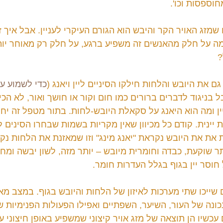
וספסות וכו'.
שמזג האויר הקר והיבש הוא הגורם העיקרי לעניין. אבל איך ז
מה על חלק מהאנשים זה משפיע ברגע, על חלק רק מאוחר יותר
?
ם את היובש והלחות חילקו הסיניים ליין ויאנג (
כדי לשמוע עו
ל בניגוד לדברים ברורים כמו חום וקור או חושך ואור, לא הכי 
ן ומה הוא היאנג על סקאלת היובש-לחות. בתור מטפל זה יחסי
ת יינית. קודם כל מכיוון שאין מקריות בשמות שבחרו הסינים ל
את את היובש נקראת "יאנג מינג" וזו שמאזנת את הלחות נקרא
ר שוקעת, כבדה וחומרית מיובש – יותר מזה, לשון יבשה ומחו
 חוסר יין בגוף בגלל העדרות חומר.
שייכו שתי מערכות לאיזון של הלחות והיובש בגוף. במצב מאוז
ונה של העור, השיער, השפתיים ואפילו הפעולות הפנימיות של
עכשיו הן תוצאה של מזג אויר קיצוני שמשפיע באופן חיצוני על