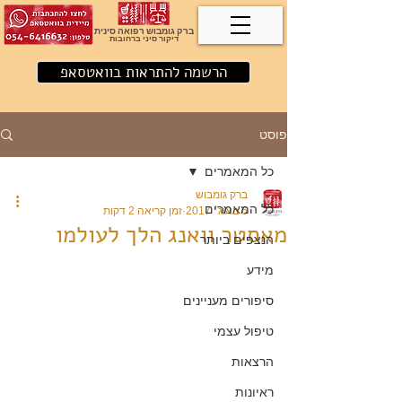
ברק גומבוש רפואה סינית
דיקור סיני ברחובות
הרשמה להתראות בוואטסאפ
פוסט
כל המאמרים
ברק גומבוש
כל המאמרים
6 באוג׳ 2017
זמן קריאה 2 דקות
מאסטר וואנג הלך לעולמו
הנצפים ביותר
מידע
סיפורים מעניינים
טיפול עצמי
הרצאות
ראיונות