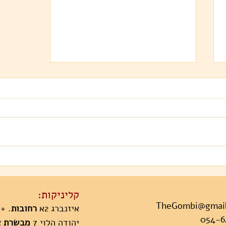
רפואה סינית בכותרות - דיקור
סיני לפני תרופות
קליניקות:
TheGombi@gmai
איזנברג 2א
רחובות
. +
יהודה הלוי 7
מבשרת צי