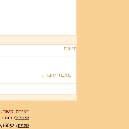
תגובות
כתיבת תגובה...
כתבה על ברק בעיתון כל העיר
יצירת קשר:
אימייל
:
l.com
טלפון
: 054-6416632