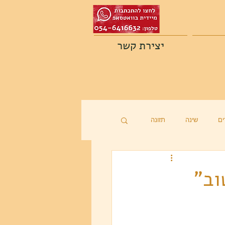
יצירת קשר
ם
שינה
תזונה
וב"