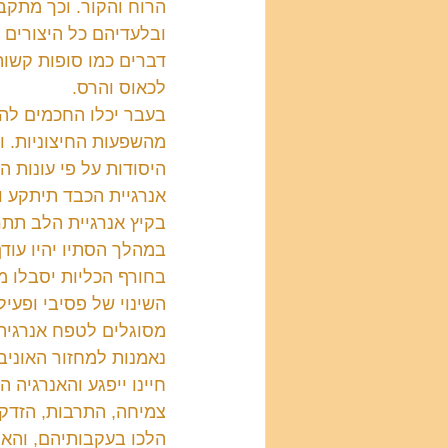
הרוח והקור. וכך מתקב
ובלעדיהם כל היצורים ה
דברים כמו סופות קשות
לכאוס והרס.
בעבר יכלו החכמים לה
מהשפעות החיצוניות. וה
היסודות על פי עונות הש
אנרגיית הכבד תיתקע ו
בקיץ אנרגיית הלב תתרו
במהלך הסתיו יהיו עודף
בחורף הכליות יסבלו מ
השינוי של פסיבי ופעיל
מסוגלים לטפח אנרגיה ש
נאמנות למחזור האוניב
חיינו ייפגע והאנרגיה ה
צמיחה, התרבות, הזדקנ
הלכו בעקבותיהם, והא