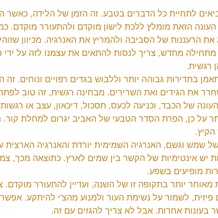
יאים לתחיית כל הדברים בטבע. זה הזמן של הלידה, כאשר ה
עונה הזאת מומלץ ללכת לישון מוקדם ולהתעורר מוקדם. כמו
את הרעננות של הסביבה ולהמריץ את האנרגיה. מכיוון שזוהי
מתחילה מחדש, צריך לנסות להתאים את עצמנו לזה על ידי פ
ן רגשית.
מן בתדירות גבוהה יותר וללבוש בגדים רפויים ונוחים. זה ה
חרר את הגידים ואת השרירים. מבחינה רגשית, זה טוב לפתח 
ונה של הכבד, וכניעה לכעס, תסכול, דיכאון, עצב או רגשות 
תר על כן, הפרת הסדר הטבעי של האביב יגרום למחלת קור. 
הקיץ.
ל שמש וגשם, האנרגיה השמימית יורדת והאנרגיה הארצית ע
ת יש אינטימיות של הקשר בין שמים לארץ. כתוצאה מכך, צמ
רות מופיעים בשפע.
מאוחר יותר בתקופה זו של השנה, ועדיין להתעורר מוקדם. צ
פיזית, לשמור על נשימת העור ולמנוע מהצ'י להיתקע. אפשר
 בעונות אחרות. אבל לא צריך להגזים עם זה.