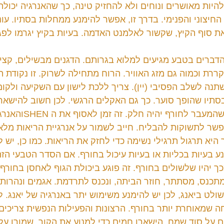
יות מאושרים ונוחים ולא להחזיק טינה, כך שהאנרגיה יכולה 
חיצוני והפנימי. בדרך זו, אפשר להימנע ממחלות בסתיו. עונ
 סוף הקיץ, שקשור לאלמנט האדמה. בעיות בקיץ יגרמו לפגי
דברים בטבע מגיעים למלוא בגרותם. הדגנים מבשילים, קצי
רת וכמוה גם מזג האוויר. הרוח מתחילה לשרוק. זו נקודת הש
תנה לשלב הפסיבי (יין). צריך ללכת לישון עם השקיעה ולקום
בסתיו שהופך סוער. כך גם האקלים הרגשי. לכן חשוב להישאר 
יש להימנע מעצב, כדי שהמעבר לחור
פשר לתשוקות להבליח. חייב לשמור על אנרגיית הריאות מלאה
יא תרגול תרגילי נשימה כדי לחזק את הריאות. כמו כן, יש ל
ע בעיות בכליות או בעיות עיכול בחורף. אם הסדר הטבעי הזה 
ך יהיו שלשולים בחורף. זה פוגע ביכולת הגוף לאחסן בחורף.
כנס, מסתתר, חוזר הביתה, ונכנס לתרדמת. אגמים ונהרות 
ן שולט ביאנג, לכן יש להימנע משימוש יתר באנרגיה של יאנג. ל
ה שמאוחרת יותר בחורף. הרצונות והפעילות הנפשית צריכים
ם על סוד שמח. הישארו חמים כדי למנוע את הקור, שמורו על