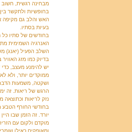
מבחינה רגשית, חשוב לה
בחופשיות ולתקשר בין ה
האש והלב גם מקיפה את
בעיות בסתיו.
בחודשים של סתיו כל ה
האנרגיה השמימית מתקר
השלב הפעיל (יאנג) מש
בדיוק כמו מזג האוויר 
ממוקדים יותר, ולא לא
ושקטה, משמעות הדבר ה
הרגש של ריאות. זה ימנ
נזק לריאות וכתוצאה מכ
בחודשי החורף הטבע מת
יורד. זה הזמן שבו היי
מוקדם ולקום עם הזריח
ומאופקים כאילו שומרי