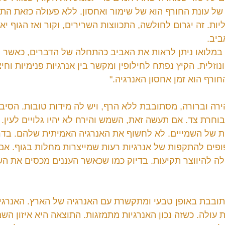
  של עונת החורף הוא של שימור ואחסון. ללא פעולה כזאת הת
ות. זה יגרום לחולשה, התכווצות השרירים, וקור ואז הגוף יאב
יב.
במלואו ניתן לראות את האביב כהתחלה של הדברים, כאשר ה
וזלית. הקיץ נפתח לחילופין ומקשר בין אנרגיות פנימיות וחיצו
ורף הוא זמן אחסון האנרגיה."
רה וברורה, מסתובבת ללא הרף, ויש לה מידות טובות. הסיבה
וחרת צד. אם תעשה זאת, השמש והירח לא יהיו גלויים לעין. 
 של השמייים. לא לחשוף את האנרגיה האמיתית שלהם. בדרך
כפופים להתקפות של אנרגיות רעות שמייצרות מחלות בגוף. אם
ולה להיווצר תקיעות. בדיוק כמו שכאשר העננים מכסים את ה
ובבת באופן טבעי ומתקשרת עם האנרגיה של הארץ. האנרגי
 עולה. כשזה נכון האנרגיות מתמזגות. התוצאה היא איזון הש