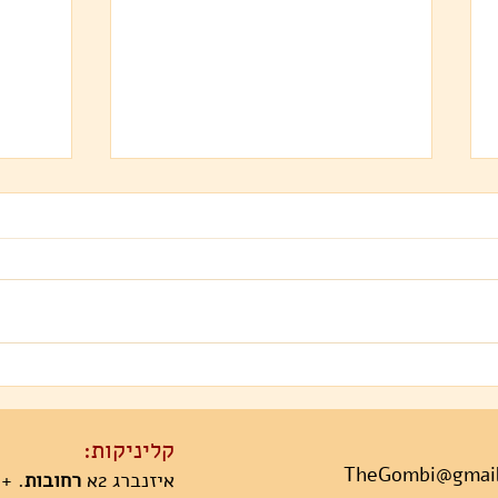
2025 שנת הנחש
שיתוק שינה - להילחם בשדים
קליניקות:
TheGombi@gmai
איזנברג 2א
רחובות
. +