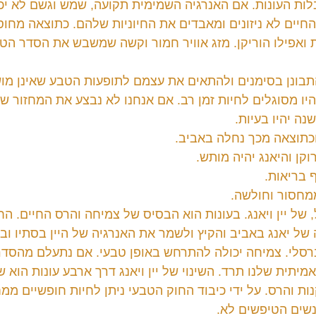
לות העונות. אם האנרגיה השמימית תקועה, שמש וגשם לא יכו
חיים לא ניזונים ומאבדים את החיוניות שלהם. כתוצאה מחוסר
 ואפילו הוריקן. מזג אוויר חמור וקשה שמשבש את הסדר הטב
תבונן בסימנים ולהתאים את עצמם לתופעות הטבע שאינן מו
יו מסוגלים לחיות זמן רב. אם אנחנו לא נבצע את המחזור של
נה יהיו בעיות.
כתוצאה מכך נחלה באביב.
קן והיאנג יהיה מותש.
 בריאות.
מחסור וחולשה.
, של יין ויאנג. בעונות הוא הבסיס של צמיחה והרס החיים. הח
ל יאנג באביב והקיץ ולשמר את האנרגיה של היין בסתיו ובחו
רסלי. צמיחה יכולה להתרחש באופן טבעי. אם נתעלם מהסדר
אמיתית שלנו תרד. השינוי של יין ויאנג דרך ארבע עונות הוא ש
ות והרס. על ידי כיבוד החוק הטבעי ניתן לחיות חופשיים ממ
נשים הטיפשים לא.