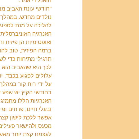
חואנג די אמר:
"חודשי עונת האביב מב
נולדים מחדש. במהלך ה
להליכה על מנת לספוג 
האנרגיה האוניברסלית 
ואופטימיות הן פיזית וה
ברמה הפיזית, טוב להתא
תרגילי מתיחות כדי לש
לכך היא שהאביב הוא הע
עלולים לפגוע בכבד. י
על ידי רוח קור במהלך 
בחודשי הקיץ יש שפע ש
האנרגיות הללו מתמזגו
ובעלי חיים, פרחים ופי
אפשר ללכת לישון קצת 
מכעס ולהישאר פעילים 
לעצמנו קצת יותר מאשר