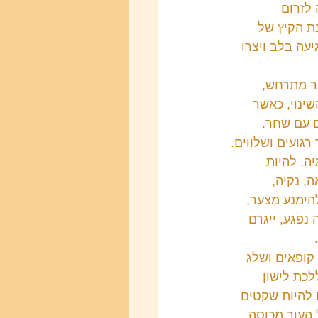
לזרום 
ת הקיץ של 
עה בלב ויצרו 
ר מתרחש, 
ינוי, כאשר 
 עם שחר. 
רגועים ושלווים.
ף יהיה חלק. זה זמן לאסוף את ה SHENוהאנרגיה. להיות 
, נקיה, 
הימנע מצער, 
נפגע, ייגרם 
קופאים ושלג 
לכת לישון 
 להיות שקטים 
 העור מכוסה 