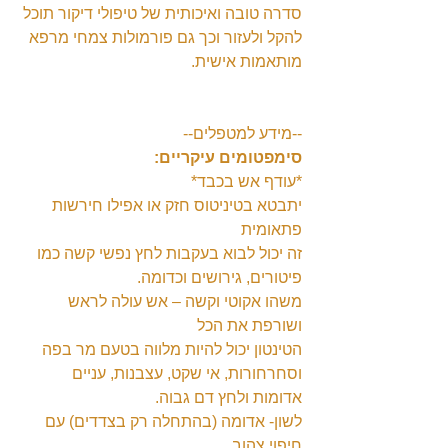
סדרה טובה ואיכותית של טיפולי דיקור תוכל 
להקל ולעזור וכך גם פורמולות צמחי מרפא 
מותאמות אישית.
--מידע למטפלים--
סימפטומים עיקריים:
*עודף אש בכבד*
יתבטא בטיניטוס חזק או אפילו חירשות 
פתאומית
זה יכול לבוא בעקבות לחץ נפשי קשה כמו 
פיטורים, גירושים וכדומה.
משהו אקוטי וקשה – אש עולה לראש 
ושורפת את הכל
הטינטון יכול להיות מלווה בטעם מר בפה 
וסחרחורות, אי שקט, עצבנות, עניים 
אדומות ולחץ דם גבוה.
לשון- אדומה (בהתחלה רק בצדדים) עם 
חיפוי צהוב