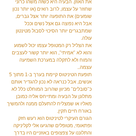
את האוזן. הבעיה היא כשזה משהו כרוני 
שחוזר על עצמו, לרוב רואים (או יותר נכון 
שומעים) את התופעה יותר אצל גברים, 
אבל היא נפוצה גם אצל נשים וככל 
שמתבגרים יותר הסיכוי לסבול מטינטון 
עולה.
את הצליל רק המטופל עצמו יכול לשמוע 
והוא לא "אמיתי", הוא יותר קשור לעצבים 
והמוח ולא לתקלה במערכת השמיעה 
עצמה..
תופעת הטיניטוס קיימת בערך ב-1 מתוך 5 
אנשים, אבל כנראה לא נכון להגדיר אותם 
כ"סובלים" מכיוון שהרוב המוחלט כלל לא 
מתלונן על הבעיה ומתייחס אליה כמובן 
מאליו או שמצליח להתעלם ממנה ולהמשיך 
באורח חיים תקין.
הגורם העיקרי לטיניטוס הוא רעש חזק 
ופתאומי, מטופלים שהגיעו אלי לקליניקה 
והתלוננו על צפצופים באוזניים היו בדרך 