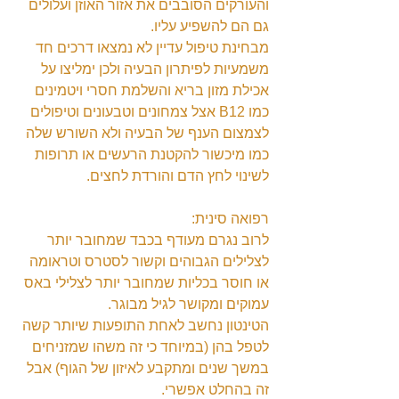
והעורקים הסובבים את אזור האוזן ועלולים 
גם הם להשפיע עליו.
מבחינת טיפול עדיין לא נמצאו דרכים חד 
משמעיות לפיתרון הבעיה ולכן ימליצו על 
אכילת מזון בריא והשלמת חסרי ויטמינים 
כמו B12 אצל צמחונים וטבעונים וטיפולים 
לצמצום הענף של הבעיה ולא השורש שלה 
כמו מיכשור להקטנת הרעשים או תרופות 
לשינוי לחץ הדם והורדת לחצים.
רפואה סינית:
לרוב נגרם מעודף בכבד שמחובר יותר 
לצלילים הגבוהים וקשור לסטרס וטראומה 
או חוסר בכליות שמחובר יותר לצלילי באס 
עמוקים ומקושר לגיל מבוגר.
הטינטון נחשב לאחת התופעות שיותר קשה 
לטפל בהן (במיוחד כי זה משהו שמזניחים 
במשך שנים ומתקבע לאיזון של הגוף) אבל 
זה בהחלט אפשרי.