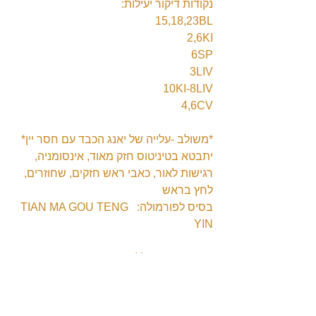
נקודות דיקור יעילות:
15,18,23BL
2,6KI
6SP
3LIV
10KI-8LIV
4,6CV
*משולב -עלייה של יאנג הכבד עם חסר יין*
יתבטא בטיניטוס חזק מאוד, אינסומניה, 
רגישות לאור, כאבי ראש חזקים, שחוזרים, 
לחץ בראש
בסיס לפורמולה:  TIAN MA GOU TENG 
YIN
נקודות TCM כלליות:
7ST
1,3,6KI
2LIV + 7KI