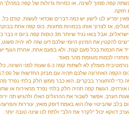
 נשתה קפה סמוך לשינה, או כמויות גדולות של קפה במהלך ה
 חזקה.
אין יפריע לנו לישון יש כמה דברים שכדאי לעשות, קודם כל, 
גלים, אז לצרוך אותו בכמויות מתונות. כוס קפה אחת בבוקר 
להיות מספיקה לרוב הישראלים, אבל בואו נגיד שיותר מ3 כוסו
צים להקטין את המינון היומי שלכם דעו שזה לא יהיה פשוט, 
יד את הכמות בכל פעם קצת, ולא בפעם אחת, אחרת הגוף יע
תחזרו לכמות מוגזמת מהר מאוד.
 אפילו עם צריכת קפה נורמטיבית מומלץ לא לשתות קפה כ-6
ה כדי להתעורר בבקרים, הוא כבר ממש חלק בלתי נפרד מהת
ו אורחים, הגשת קפה תהיה חלק בלתי נפרד מהאירוח או שתרצ
ות הערב. אפשר לשבור את ההרגלים האלו ולהגיש תה ירוק 
ם בלב שהביטוי שלו הוא באמת דופק מואץ, עוררות והפרעה ל
רב דווקא יכול "לקרר את הלב" ולתת לנו שינה טובה יותר. 