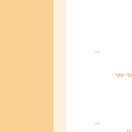
---
י יותר 
---
ו.