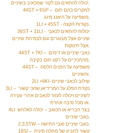
יכולה להתאים גם לקור שמכאיב בשיניים.
44ST + 6SP – למקרים בהם חום 
משפיעה על היאנג מינג.
1LI + 45ST - נקודות הקצה.
36ST + 11LI - יכולות להתאים לכאבי 
שיניים אצל מבוגרים וגם לצמיחת שיניים 
אצל תינוקות.
44ST + 7KI – כאבי שיניים או דימים 
מהחניכיים על רקע חום בקיבה.
44ST – משפיעה על הפנים הלסת 
והשיניים.
2LI +6KI- שילוב לכאבי שיניים
3LI – נקודת הפלג על המרידיאן שהכי קשור 
לשיניים ויכולה לעזור לכאבים אחרי עקירה 
או מכל סיבה אחרת.
4LI בצד הבריא או הכואב – יכולה לאלחש 
כאבי שיניים.
2,3,5TW – כאבי שיניים ואבי החישה.
18SI – קשור לחביון של מחלה סינית 