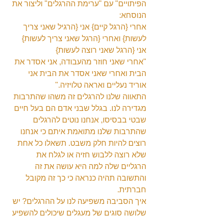
הפיתויים" עם "ערימת ההרגלים" וליצור את 
הנוסחא:
אחרי {הרגל קיים} אני {הרגיל שאני צריך 
לעשות} ואחרי {הרגל שאני צריך לעשות} 
אני {הרגל שאני רוצה לעשות}
"אחרי שאני חוזר מהעבודה, אני אסדר את 
הבית ואחרי שאני אסדר את הבית אני 
אוריד נעליים ואראה טלויזיה."
התאווה שלנו להרגלים זה משהו שהתרבות 
מגדירה לנו. בגלל שבני אדם הם בעל חיים 
שבטי בבסיסו, אנחנו נוטים להרגלים 
שהתרבות שלנו מתואמת איתם כי אנחנו 
רוצים להיות חלק משבט. תשאלו כל אחת 
שלא רוצה ללבוש חזיה או לגלח את 
הרגליים שלה למה היא עושה את זה 
והתשובה תהיה כנראה כי כך זה מקובל 
חברתית.
איך הסביבה משפיעה לנו על ההרגלים? יש 
שלושה סוגים של מעגלים שיכולים להשפיע 