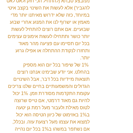
ממבצע סבתא (להתחיל הכי חזק ולאט לאט 
להגביר) אלא לעשות את השינוי בקצב איטי 
במיוחד, כזה שלא ידרוש מאיתנו יותר מדי 
מאמץ או ישרוף לנו את המנוע אחרי שבוע 
שבועיים. אם אתם רוצים להתחיל לעשות 
יותר כושר ותתחילו לעשות אימונים עצימים 
בכל יום תסיימו עם פציעה מהר מאוד 
ותחזרו לנקודת ההתחלה או אפילו גרוע 
יותר.
 1% של שיפור בכל יום הוא מספיק 
בהחלט. אני יודע שבימינו אנחנו רוצים 
תוצאות מיידיות בכל דבר, אבל השינויים 
הגדולים והמשמעותיים בחיים שלנו צריכים 
עקומת התקדמות מסודרת וזמן. 1% יכול 
להיות גם מאוד דרמטי, אם טייס שרוצה 
לטוס מאילת ולעבור מעל רמת גן יטעה 
ב1% באזימוט של כיוון הטיסה הוא יכול 
למצוא את עצמו מעל רצועת עזה. ובכלל, 
אם נשתפר במשהו ב1% בכל יום נהייה 