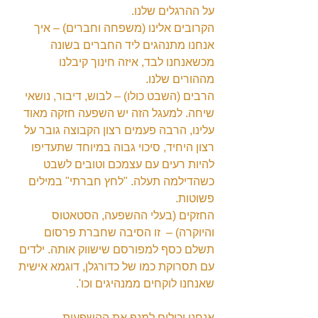
על ההרגלים שלנו.
הקרובים אלינו (משפחה וחברים) – איך 
אנחנו מתנהגים ליד החברים בשונה 
מכשאנחנו לבד, איזה חינוך קיבלנו 
מההורים שלנו.
הרבים (השבט כולו) – לבוש, דיבור, נושאי 
שיחה. למעגל הזה יש השפעה חזקה מאוד 
עלינו, הרבה פעמים רצון הקבוצה גובר על 
רצון היחיד, סיכוי גבוה במיוחד שתעדיפו 
להיות רעים עם עצמכם וטובים לשבט 
כשהדילמה תעלה. "לחץ חברתי" במילים 
פשוטות.
החזקים (בעלי ההשפעה, הסטאטוס 
והיוקרה) –  זו הסיבה שחברת פרסום 
תשלם כסף למפורסם שישווק אותה. ילדים 
עם תסרוקת כמו של כדורגלן, דוגמא אישית 
שאנחנו לוקחים ממנהיגים וכו'.
אנחנו יכולים למנף את ההשפעות 