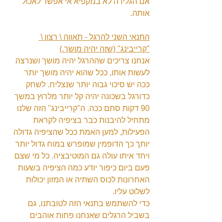
אם הגלידה לא במקפיא אי אפשר לאכול 
אותה.
התנאי השני להרגל - תאווה \ רצון \ 
"קרייבינג" (שזה יהיה מושך.)
אנחנו צריכים שההרגל יהיה מושך ושנרצה 
לעשות אותו, ככל שהוא יהיה מושך יותר 
ככה יש סיכוי גבוה יותר שנצליח. לשחק 
כדורגל בשכונה יהיה קל יותר מלרוץ במשך 
90 דקות סתם ככה. ה"קרייבינג" הזה שלנו 
מתחיל להיבנות כבר בציפיה לקראת 
הפעילות, למען האמת ככל שהציפיה גדולה 
יותך כך הדופמין שמופרש במוח גדול יותר 
ויחד איתו עולה גם המוטיבציה. כל מי שצם 
פעם ביום כיפור יודע כמה הציפיה בשעות 
האחרונות לכוס השתיה או המזון יכולות 
לשלוט עליו.
כדי להשתמש בתנאי הזה לטובתנו, גם 
בשביל הרגלים שאנחנו פחות אוהבים 