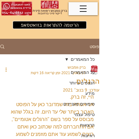
ברק גומבוש רפואה סינית
דיקור סיני ברחובות
הרשמה להתראות בוואטסאפ
פוסט
כל המאמרים
ברק גומבוש
כל המאמרים
17 באוק׳ 2021
זמן קריאה 16 דקות
הרגלים
הנצפים ביותר
עודכן:
9 בנוב׳ 2021
מידע
היי, זה ברק.
סיפורים מעניינים
אני אפתח בזה שמדובר כאן על הפוסט 
הארוך ביותר שלי עד היום. זה בגלל שהוא 
טיפול עצמי
מבוסס על ספר בשם "הרגלים אטומיים", 
הרצאות
אם התחברתם למה שכתוב כאן ואתם 
רוצים לשמוע עוד אתם מוזמנים לשמוע 
ראיונות