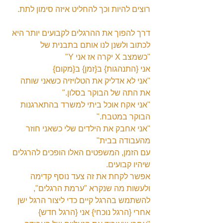
רוצים להיות וכך להחליט איזה סימון לתת.
דרך להפוך את ההרגלים לקבועים יותר היא 
לכתוב ולשנן לנו אותם בתבנית של 
"כשמצב X יקרה אז אני Y"
אני {התנהגות} ב{זמן} ב{מקום}
"אני לא אדליק את הטלויזיה כשאני שותה 
את התה של הבוקר בסלון."
"אני אקח אוכל ביתי למשרד בהתארגנות 
הבוקר במטבח."
"אני אחבק את הילדים שלי כשאני חוזר 
מהעבודה בבית"
עם הזמן, המשפטים האלו הופכים להרגלים 
שיהיו קבועים.
אפשר לקחת את זה צעד נוסף קדימה 
ולעשות מה שנקרא "ערמת הרגלים", 
להשתמש בהרגל קיים כדי ליצור הרגל ישן
אחרי {הרגל נוכחי} אני {הרגל חדש}