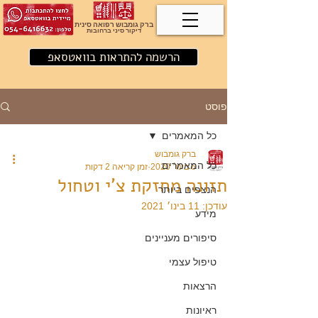
ברק גומבוש רפואה סינית
דיקור סיני ברחובות
הרשמה להתראות בוואטסאפ
פוסט
כל המאמרים
ברק גומבוש
כל המאמרים
6 בינו׳ 2020
זמן קריאה 2 דקות
תזונה מחזקת צ'י וטחול
הנצפים ביותר
עודכן:
11 בינו׳ 2021
מידע
סיפורים מעניינים
טיפול עצמי
הרצאות
ראיונות