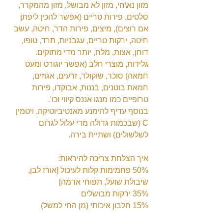
מזון נא\חי, מזון לא מבושל, מזון מהמקרר, 
סלטים, פירות טריים (אפשר להכין ליפתן 
אם רוצים), מיצים, פירות הדר, חיטה, עשב 
חיטה, ירקות טריים, עגבניות, תרד, טופו, 
דוחן, אצות, מלח, יותר מדי מתוקים. 
גלידות, מוצרי חלב (אפשר יוגורט ומעט 
חמאה) סוכר, שוקולד, זרעים, אגוזים, 
חמאת בוטנים, בננות, אבוקדו, פירות 
טרופיים כמו מנגו אננס קיווי וכו'.
בנוסף עדיף להימנע מאנטיביוטיקה, ויטמין 
C (שבכמות גדולה מדי עלול לגרום 
לשלשולים) ושתיית בירה.
איך הצלחת צריכה להיראות:
50% פחמימות קלות לעיכול [אורז לבן, 
שיבולת שועל, תפוחי אדמה]
35% ירקות מבושלים
15% חלבון איכותי (מן החי למשל)