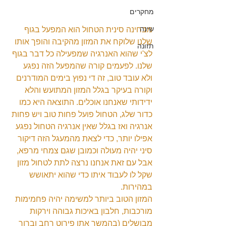
מחקרים
שינה
מבחינה סינית הטחול הוא המפעל בגוף 
שלנו שלוקח את המזון מהקיבה והופך אותו 
תזונה
לצ'י שהוא האנרגיה שמפעילה כל דבר בגוף 
שלנו. לפעמים קורה שהמפעל הזה נפגע 
ולא עובד טוב, זה די נפוץ בימים המודרנים 
וקורה בעיקר בגלל המזון המתועש והלא 
ידידותי שאנחנו אוכלים. התוצאה היא כמו 
כדור שלג, הטחול פועל פחות טוב ויש פחות 
אנרגיה ואז בגלל שאין אנרגיה הטחול נפגע 
אפילו יותר, כדי לצאת מהמעגל הזה דיקור 
סיני יהיה מעולה וכמובן שגם צמחי מרפא, 
אבל עם זאת אנחנו נרצה לתת לטחול מזון 
שקל לו לעבוד איתו כדי שהוא יתאושש 
במהירות.
המזון הטוב ביותר למשימה יהיה פחמימות 
מורכבות, חלבון באיכות גבוהה וירקות 
מבושלים (בהמשך אתן פירוט רחב וברור 