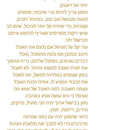
יותר אל דאגה).
המזון צריך להיות טרי ואיכותי, מתאים 
לעונה ומבושל טוב טוב, במיוחד דגנים, 
וקטניות, כדי שיהיה קל יותר לעיכול, שימו לב 
שיש ירקות מסויימים שעדיף להימנע איתם 
מבישול יתר.
עוד יקל על הטחול אם נלעס את האוכל 
היטב וכמובן אם נהנה מהאוכל, נאכל 
דברים טעימים, נסתכל עליהם, נריח ונהפוך 
את חווית האוכל למשהו מיוחד, לא לאכול 
בזמן שצופים בטלויזיה למשל, תנו לאוכל 
את הכבוד המגיע לו. אפילו הכנת האוכל 
עצמה חשובה, למה האוכל של אמא הכי 
טעים? כי היא עושה אותו באהבה.
מזון בבישול ארוך יהיה הכי מועיל, מרקים, 
נזידים, דייסות, חמין.
כדאי שהמזון יהיה עם כמה שפחות 
מרכיבים כדי לא לסבך את מלאכת העיכול 