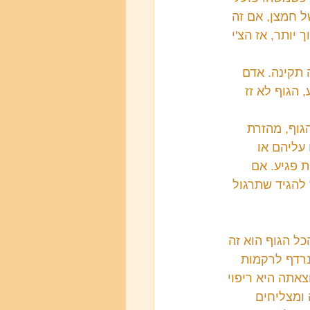
ריך אז הצ'י שלו חזק, למשל באויר שאנחנו נושמים צריכים להיות 21% של חמצן, אם זה 
יותר, אז הצ'י 
 תקינה. אדם 
הגוף לא זז 
גוף, מהזרת 
עליהם או 
 פגיע. אם 
להגיד שתרגול 
ל הגוף הוא זה 
רדף לרקמות 
אתה היא ריפוי 
ומצליחים 