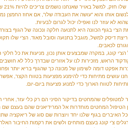
כמו שהוא צ
לנשום אותו והוא "עושה את העבודה שלו", אם אחוז החמצן נמוך 
הוא לא עוזר לנו ואפילו יכול לגרום לבעיות.
 הצ'י בגוף הכוונה היא לתנועה חלקה ונכונה של הגוף בצורה
צת דיסק למשל, מוגבל בתנועה וסובל מאוד. הצ'י שלו תקוע, 
גורם לכאבים.
צ'י קונג, במקרה שמבצעים אותן נכון, מניעות את כל חלקי ה
דקוד הראש, מזכירות לנו על אזורים שבדרך כלל לא חושבים 
רות אפקט דומה לשימון של מכונה כך שהגוף בריא יותר ופחות
נחנו עושים מתיחות כדי להימנע מפציעות בטווח הקצר, אפשר 
מתיחות לטווח הארוך כדי למנוע פציעות ביום-יום.
 למטופלים שהמחטים בדיקור הסיני הם רק כלי עזר, אחרי הכ
 הטיפול המחטים מוחדרות אל המרידיאנים שהם בעצם שם נ
 האיברים בגוף שלנו יחד ויוצרות שם סוג של ריאקציה שתוצ
לים צ'י קונג בעצם מותחים ולשים את רקמות החיבור האלה 