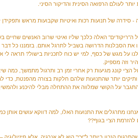
ותר לעולם הרפואה הסינית והדיקור הסיני.
 - סידרה של תנועות רכות ואיטיות שקבועות מראש ותפקידן ל
ה"ריקודים" האלה כלכך שליו ואיטי שרוב האנשים שחיים בע
 את הסבלנות הדרושה בשביל לתרגל אותם. בזמננו כל דבר ג
לנו על מגש של כסף, למי יש כוח לתכניות בישול? תראה לי א
יר וזה מספיק.
 הצ'י קונג מגיעות רק אחרי זמן רב ותרגול מתמשך, כמה שיצ
ותיקים יותר שהתנועות שלהם חלקות בצורה מהפנטת, כדי לה
התגבר על הקושי שמלווה את ההתחלה מבלי להיכנע ולהמשיך
חנו מתרגלים את התנועות האלו, למה דווקא עושים אותן כמו
 להזרמת הצ'י בגוף?? 
תרגום הנכון ביותר ל"צ'י" הוא לא אנרגיה, אלא פיזיולוגיה 