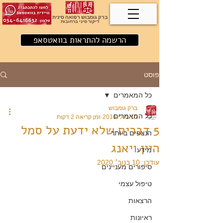
ברק גומבוש רפואה סינית
דיקור סיני ברחובות
הרשמה להתראות בוואטסאפ
פוסט
כל המאמרים
ברק גומבוש
כל המאמרים
10 ביולי 2016
זמן קריאה 2 דקות
5 דברים שלא ידעת על סמל
הנצפים ביותר
היין ויאנג
מידע
עודכן:
10 בנוב׳ 2020
סיפורים מעניינים
טיפול עצמי
הרצאות
ראיונות