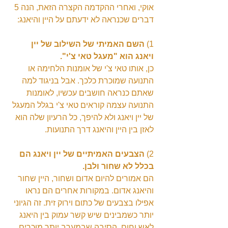
אוקי, ואחרי ההקדמה הקצרה הזאת, הנה 5 
דברים שכנראה לא ידעתם על היין והיאנג:
1) 
השם האמיתי של השילוב של יין 
ויאנג הוא "מעגל טאי צ'י".
כן, אותו טאי צ'י של אומנות הלחימה או 
התנועה שמוכרת כלכך. אבל בניגוד למה 
שאתם כנראה חושבים עכשיו, לאומנות 
התנועה עצמה קוראים טאי צ'י בגלל המעגל 
של יין ויאנג ולא להיפך, כל הרעיון שלה הוא 
לאזן בין היין והיאנג דרך התנועות.
2) 
הצבעים האמיתיים של יין ויאנג הם 
בכלל לא שחור ולבן.
הם אמורים להיום אדום ושחור, היין שחור 
והיאנג אדום. במקורות אחרים הם נראו 
אפילו בצבעים של כתום וירוק זית. זה הגיוני 
יותר כשמבינים שיש קשר עמוק בין היאנג 
לאש וחום. הסיבה שבמערב יותר מוכרים 