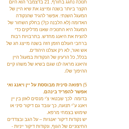
חנוכה נחגג בחורף, 21 בדצמבר הוא היום 
הקצר ביותר בשנה ומייצג את שיא היין של 
המעגל השנתי. אפשר להגיד שהנקודה 
האדומה (לא הלבנה כן?) בחלק השחור של 
המעגל היא החנוכיה שאנו מדליקים כדי 
להצית את היאנג מחדש. בתרבויות רבות 
ברחבי העולם הזמן הזה בשנה מייצג חג של 
אש ואור, לא רק אצלנו היהודים.
בכלל, כל הרעיון של הנקודות במעגל היין 
והיאנג מראה לנו שגם בשיא של משהו קיים 
ההיפוך שלו.
5) 
רפואה סינית מבוססת על יין ויאנג ואי 
אפשר להפריד בינהם.
בדומה  לכך שבטאי צ'י מנסים לאזן בין יין 
ויאנג ע"י תנועה, כך עובד גם דיקור סיני או 
שימוש בצמחי מרפא.
יש נקודות דיקור יאנגיות – על הגב ובצדדים 
החיצוניים של הגוף, ונקודות דיקור ייניות - 