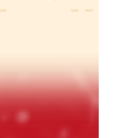
כמות החומר האין סופית. תמיד אפשר ללמוד משהו
חדש, תמיד להתחזק, תמיד להשתפר ותמיד למצוא...