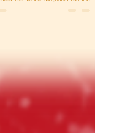
כמות החומר האין סופית. תמיד אפשר ללמוד משהו
חדש, תמיד להתחזק, תמיד להשתפר ותמיד למצוא...